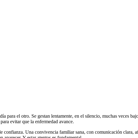
a para el otro. Se gestan lentamente, en el silencio, muchas veces ba
 para evitar que la enfermedad avance.
de confianza. Una convivencia familiar sana, con comunicación clara, af
n aparecer. Y estar atentos es fundamental.