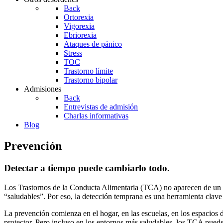
Back
Ortorexia
Vigorexia
Ebriorexia
Ataques de pánico
Stress
TOC
Trastorno límite
Trastorno bipolar
Admisiones
Back
Entrevistas de admisión
Charlas informativas
Blog
Prevención
Detectar a tiempo puede cambiarlo todo.
Los Trastornos de la Conducta Alimentaria (TCA) no aparecen de un dí
“saludables”. Por eso, la detección temprana es una herramienta clave
La prevención comienza en el hogar, en las escuelas, en los espacios 
protector. Pero incluso en los entornos más saludables, los TCA puede